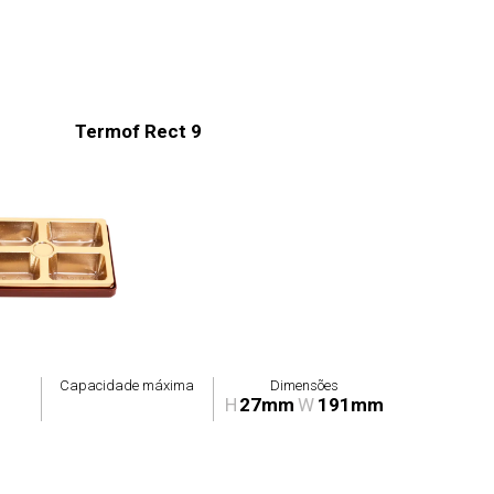
Termof Rect 9
Capacidade máxima
Dimensões
H
27mm
W
191mm