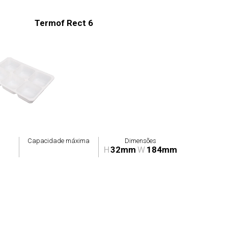
Termof Rect 6
Capacidade máxima
Dimensões
H
32mm
W
184mm
Fábrica - Plásticos Futura