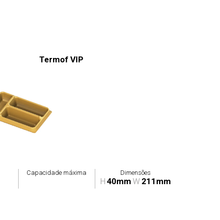
Termof VIP
Capacidade máxima
Dimensões
H
40mm
W
211mm