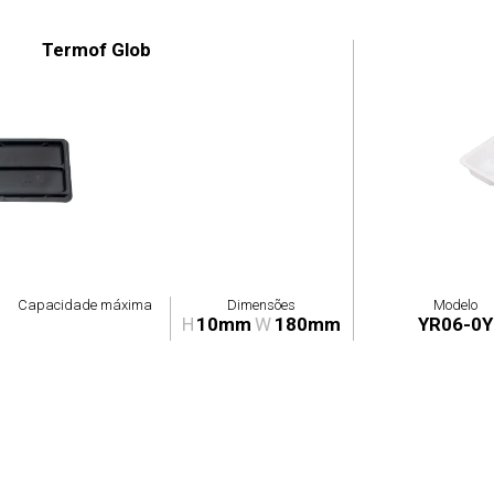
Termof Glob
Capacidade máxima
Dimensões
Modelo
H
10mm
W
180mm
YR06-0Y
resa
Serviços