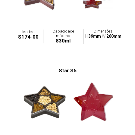
Capacidade
Dimensões
Modelo
máxima
S174-00
H
39mm
W
260mm
830ml
Star S5