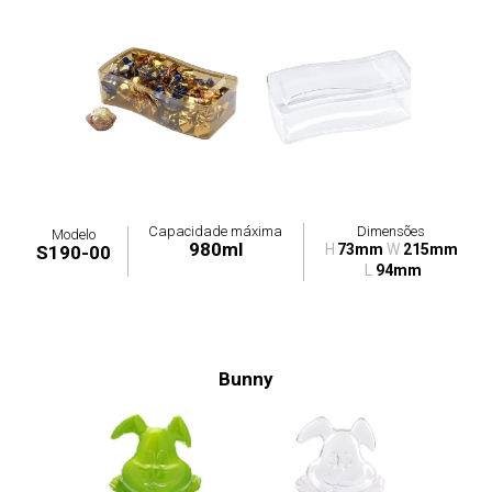
Capacidade máxima
Dimensões
Modelo
980ml
H
73mm
W
215mm
S190-00
L
94mm
Bunny