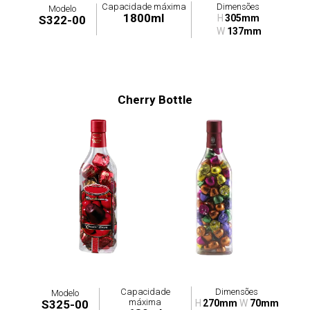
Capacidade máxima
Dimensões
Modelo
1800ml
H
305mm
S322-00
W
137mm
Cherry Bottle
Capacidade
Dimensões
Modelo
máxima
S325-00
H
270mm
W
70mm