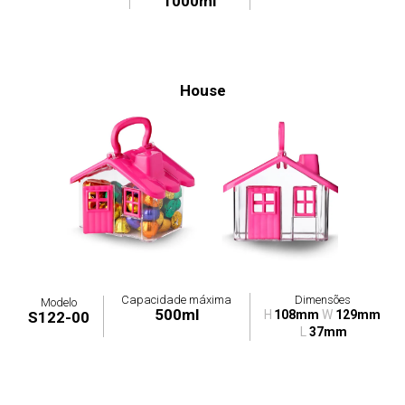
1000ml
House
Capacidade máxima
Dimensões
Modelo
500ml
H
108mm
W
129mm
S122-00
L
37mm