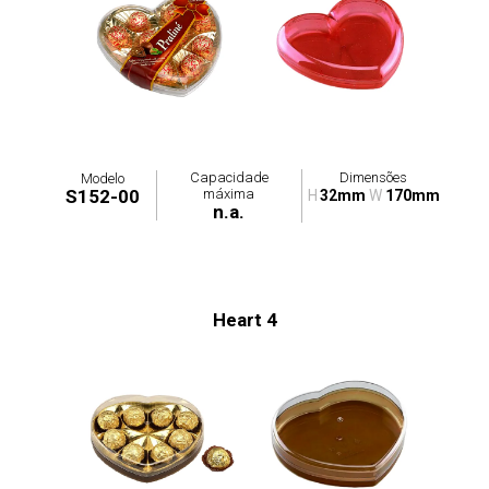
Capacidade
Dimensões
Modelo
máxima
S152-00
H
32mm
W
170mm
n.a.
Heart 4