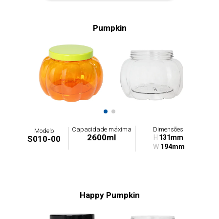
Pumpkin
Capacidade máxima
Dimensões
Modelo
2600ml
H
131mm
S010-00
W
194mm
Happy Pumpkin