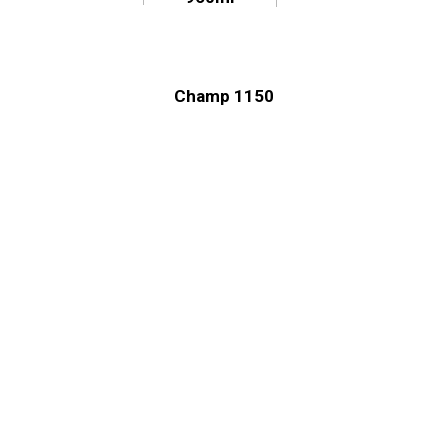
Champ 1150
Capacidade
Dimensões
Modelo
máxima
S327-00
H
310mm
W
82mm
1200ml