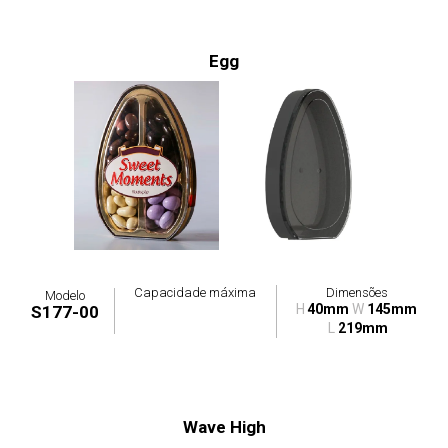
Egg
Capacidade máxima
Dimensões
Modelo
H
40mm
W
145mm
S177-00
L
219mm
Wave High