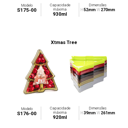
Capacidade
Dimensões
Modelo
máxima
S175-00
H
52mm
W
270mm
930ml
Xtmas Tree
Capacidade
Dimensões
Modelo
máxima
S176-00
H
39mm
W
261mm
920ml