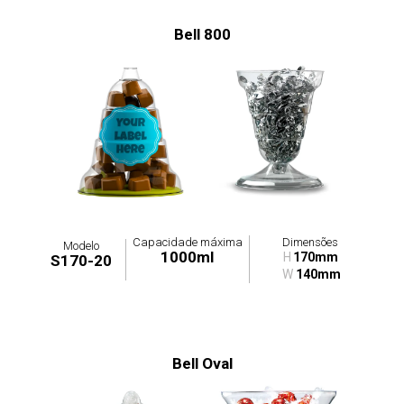
Bell 800
Capacidade máxima
Dimensões
Modelo
1000ml
H
170mm
S170-20
W
140mm
Bell Oval