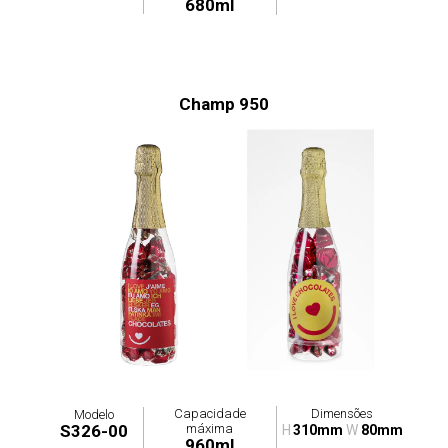
680ml
Champ 950
Capacidade
Dimensões
Modelo
máxima
S326-00
H
310mm
W
80mm
960ml