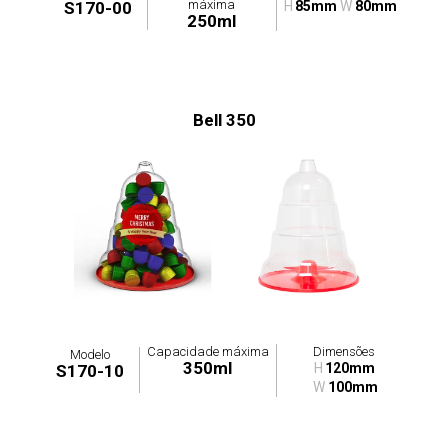
máxima
S170-00
H
85mm
W
80mm
250ml
Bell 350
Capacidade máxima
Dimensões
Modelo
350ml
H
120mm
S170-10
W
100mm