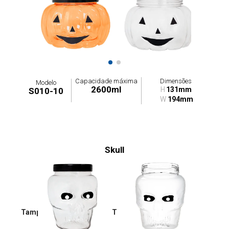
Capacidade máxima
Dimensões
Modelo
2600ml
H
131mm
S010-10
W
194mm
Skull
Tampas: G010-0T / G011-0T