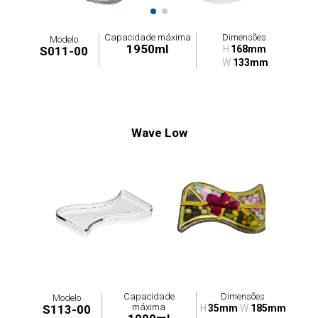
Capacidade máxima
Dimensões
Modelo
1950ml
H
168mm
S011-00
W
133mm
Wave Low
Capacidade
Dimensões
Modelo
máxima
S113-00
H
35mm
W
185mm