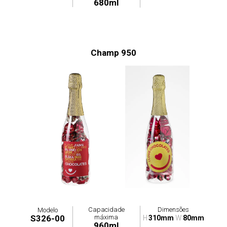
680ml
Champ 950
Capacidade
Dimensões
Modelo
máxima
S326-00
H
310mm
W
80mm
960ml