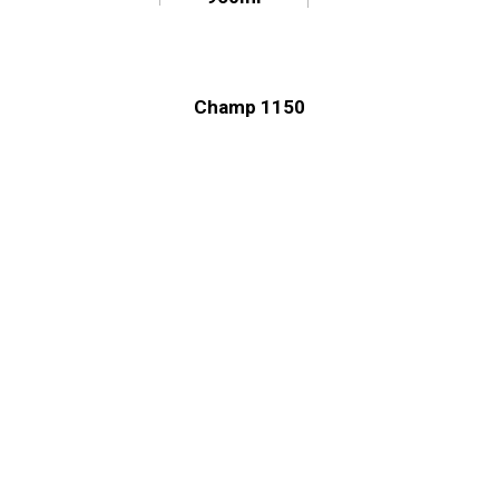
Champ 1150
Capacidade
Dimensões
Modelo
máxima
S327-00
H
310mm
W
82mm
1200ml