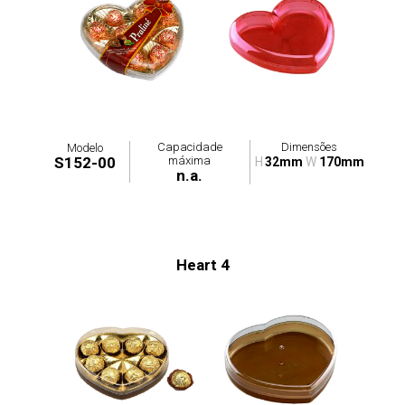
Capacidade
Dimensões
Modelo
máxima
S152-00
H
32mm
W
170mm
n.a.
Heart 4