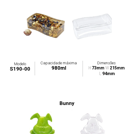
Capacidade máxima
Dimensões
Modelo
980ml
H
73mm
W
215mm
S190-00
L
94mm
Bunny