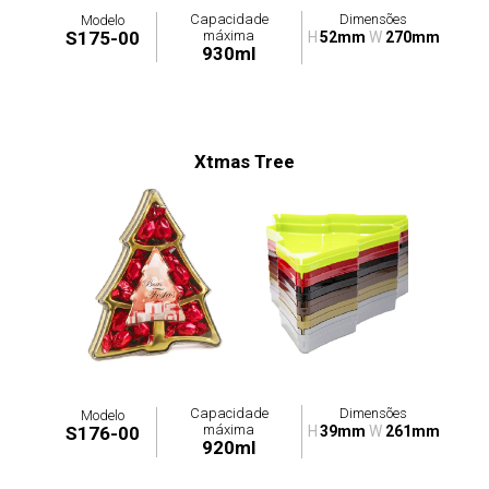
Capacidade
Dimensões
Modelo
máxima
S175-00
H
52mm
W
270mm
930ml
Xtmas Tree
Capacidade
Dimensões
Modelo
máxima
S176-00
H
39mm
W
261mm
920ml