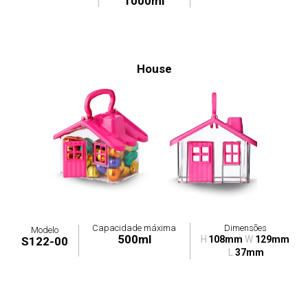
1000ml
House
Capacidade máxima
Dimensões
Modelo
500ml
H
108mm
W
129mm
S122-00
L
37mm