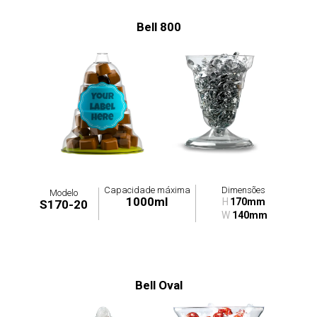
Bell 800
Capacidade máxima
Dimensões
Modelo
1000ml
H
170mm
S170-20
W
140mm
Bell Oval