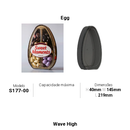
Egg
Capacidade máxima
Dimensões
Modelo
H
40mm
W
145mm
S177-00
L
219mm
Wave High