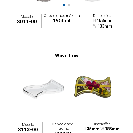
Capacidade máxima
Dimensões
Modelo
1950ml
H
168mm
S011-00
W
133mm
Wave Low
Capacidade
Dimensões
Modelo
máxima
S113-00
H
35mm
W
185mm