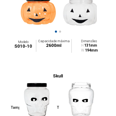
Capacidade máxima
Dimensões
Modelo
2600ml
H
131mm
S010-10
W
194mm
Skull
Tampas: G010-0T / G011-0T