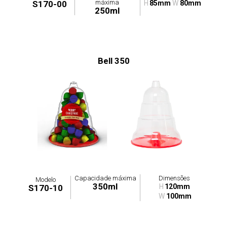
máxima
S170-00
H
85mm
W
80mm
250ml
Bell 350
Capacidade máxima
Dimensões
Modelo
350ml
H
120mm
S170-10
W
100mm