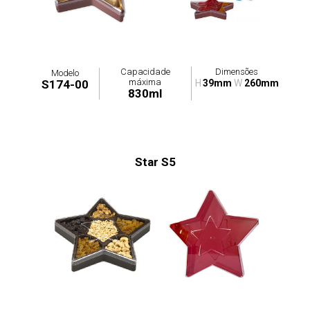
Capacidade
Dimensões
Modelo
máxima
S174-00
H
39mm
W
260mm
830ml
Star S5