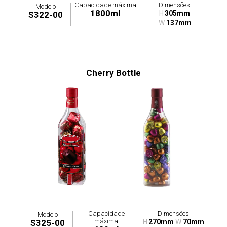
Capacidade máxima
Dimensões
Modelo
1800ml
H
305mm
S322-00
W
137mm
Cherry Bottle
Capacidade
Dimensões
Modelo
máxima
S325-00
H
270mm
W
70mm