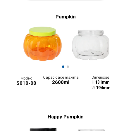
Pumpkin
Capacidade máxima
Dimensões
Modelo
2600ml
H
131mm
S010-00
W
194mm
Happy Pumpkin