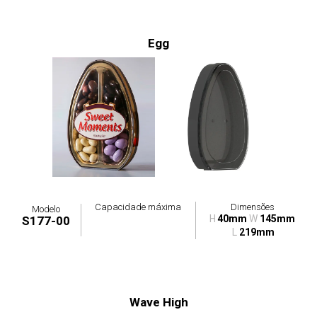
Egg
Capacidade máxima
Dimensões
Modelo
H
40mm
W
145mm
S177-00
L
219mm
Wave High