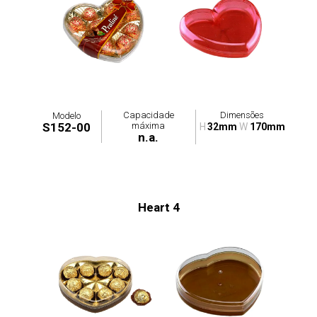
Capacidade
Dimensões
Modelo
máxima
S152-00
H
32mm
W
170mm
n.a.
Heart 4