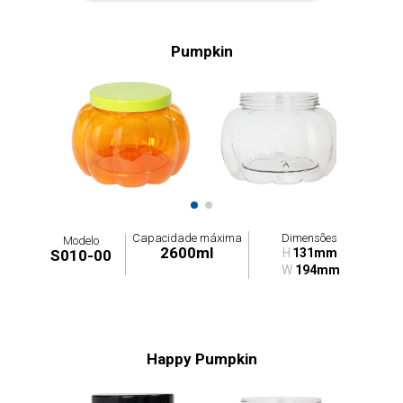
Pumpkin
Capacidade máxima
Dimensões
Modelo
2600ml
H
131mm
S010-00
W
194mm
Happy Pumpkin