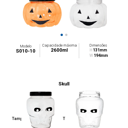
Capacidade máxima
Dimensões
Modelo
2600ml
H
131mm
S010-10
W
194mm
Skull
Tampas: G010-0T / G011-0T