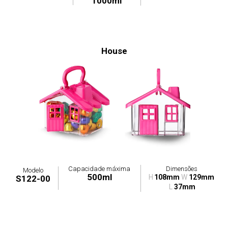
1000ml
House
Capacidade máxima
Dimensões
Modelo
500ml
H
108mm
W
129mm
S122-00
L
37mm