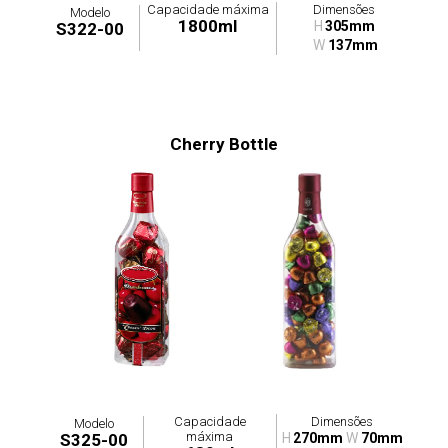
Capacidade máxima
Dimensões
Modelo
1800ml
H
305mm
S322-00
W
137mm
Cherry Bottle
Capacidade
Dimensões
Modelo
máxima
S325-00
H
270mm
W
70mm