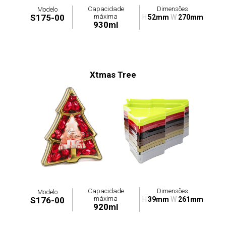
Capacidade
Dimensões
Modelo
máxima
S175-00
H
52mm
W
270mm
930ml
Xtmas Tree
Capacidade
Dimensões
Modelo
máxima
S176-00
H
39mm
W
261mm
920ml