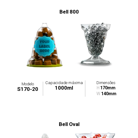
Bell 800
Capacidade máxima
Dimensões
Modelo
1000ml
H
170mm
S170-20
W
140mm
Bell Oval