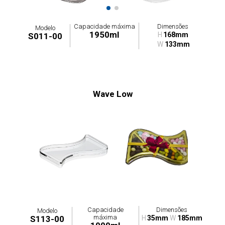
Capacidade máxima
Dimensões
Modelo
1950ml
H
168mm
S011-00
W
133mm
Wave Low
Capacidade
Dimensões
Modelo
máxima
S113-00
H
35mm
W
185mm