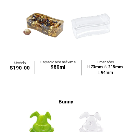
Capacidade máxima
Dimensões
Modelo
980ml
H
73mm
W
215mm
S190-00
L
94mm
Bunny