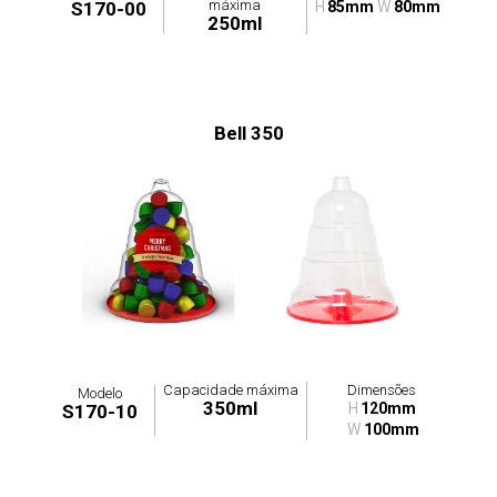
máxima
S170-00
H
85mm
W
80mm
250ml
Bell 350
Capacidade máxima
Dimensões
Modelo
350ml
H
120mm
S170-10
W
100mm