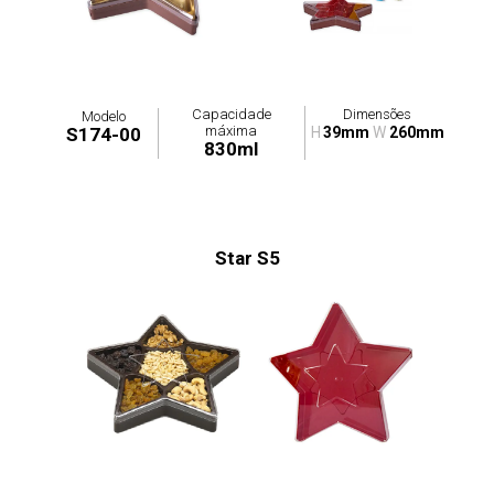
Capacidade
Dimensões
Modelo
máxima
S174-00
H
39mm
W
260mm
830ml
Star S5