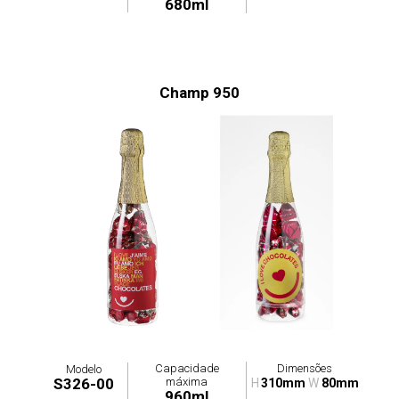
680ml
Champ 950
Capacidade
Dimensões
Modelo
máxima
S326-00
H
310mm
W
80mm
960ml