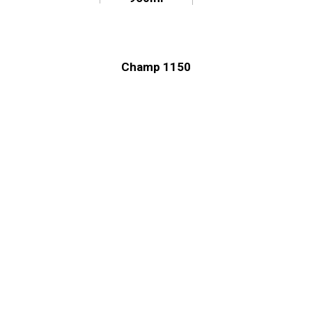
Champ 1150
Capacidade
Dimensões
Modelo
máxima
S327-00
H
310mm
W
82mm
1200ml