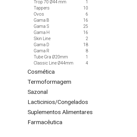
Trop 70 Ø44 mm
1
Tappers
10
Ovos
6
Gama B
16
Gama S
25
Gama H
16
Skin Line
2
Gama D
18
Gama R
8
Tube Gra Ø20mm
1
Classic Line Ø44mm
4
Cosmética
Termoformagem
Sazonal
Lacticinios/Congelados
Suplementos Alimentares
Farmacêutica