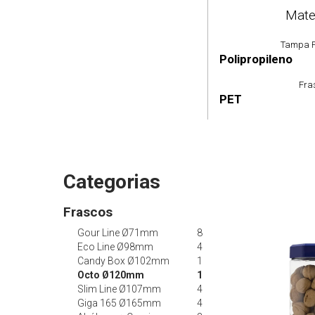
Mate
Tampa P
Polipropileno
Fra
PET
Categorias
Frascos
Gour Line Ø71mm
8
Eco Line Ø98mm
4
Candy Box Ø102mm
1
Octo Ø120mm
1
Slim Line Ø107mm
4
Giga 165 Ø165mm
4