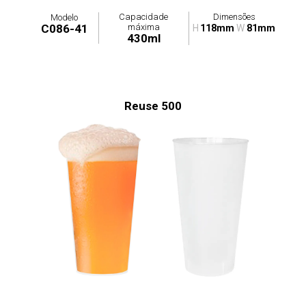
Capacidade
Dimensões
Modelo
máxima
C086-41
H
118mm
W
81mm
430ml
Reuse 500