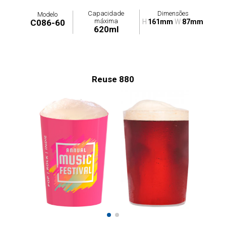
Capacidade
Dimensões
Modelo
máxima
C086-60
H
161mm
W
87mm
620ml
Reuse 880