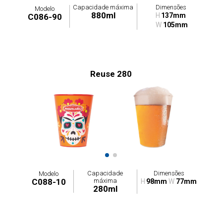
Capacidade máxima
Dimensões
Modelo
880ml
H
137mm
C086-90
W
105mm
Reuse 280
Capacidade
Dimensões
Modelo
máxima
C088-10
H
98mm
W
77mm
280ml