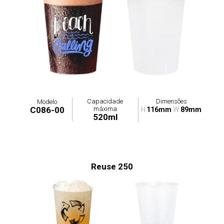
Capacidade
Dimensões
Modelo
máxima
C086-00
H
116mm
W
89mm
520ml
Reuse 250