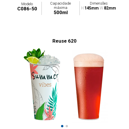
Capacidade
Dimensões
Modelo
máxima
C086-50
H
145mm
W
82mm
500ml
Reuse 620