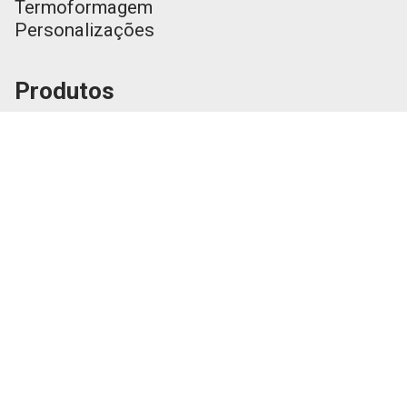
Termoformagem
Personalizações
Produtos
Catálogo Geral
Frascos
Catering
Packaging
Sazonais
Contactos
Enviar email
Submeter Currículo
Fábrica - Plásticos Futura