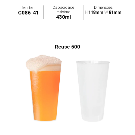
Capacidade
Dimensões
Modelo
máxima
C086-41
H
118mm
W
81mm
430ml
Reuse 500