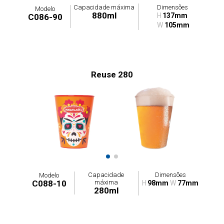
Capacidade máxima
Dimensões
Modelo
880ml
H
137mm
C086-90
W
105mm
Reuse 280
Capacidade
Dimensões
Modelo
máxima
C088-10
H
98mm
W
77mm
280ml