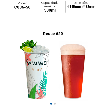
Capacidade
Dimensões
Modelo
máxima
C086-50
H
145mm
W
82mm
500ml
Reuse 620