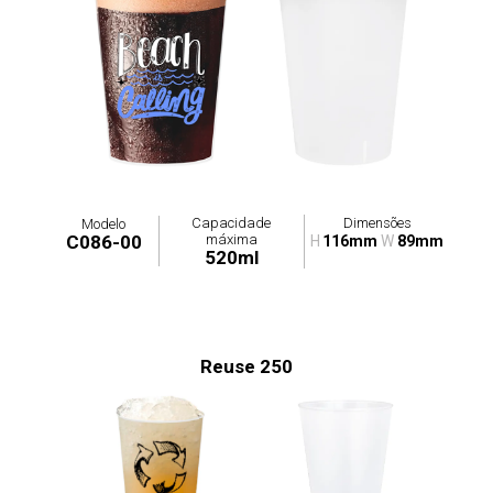
Capacidade
Dimensões
Modelo
máxima
C086-00
H
116mm
W
89mm
520ml
Reuse 250