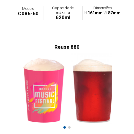
Capacidade
Dimensões
Modelo
máxima
C086-60
H
161mm
W
87mm
620ml
Reuse 880