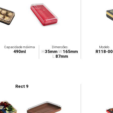
Capacidade máxima
Dimensões
Modelo
490ml
H
35mm
W
165mm
R118-00
L
87mm
Rect 9