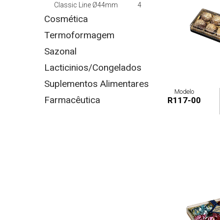
Classic Line Ø44mm
4
Cosmética
Termoformagem
Sazonal
Lacticinios/Congelados
Suplementos Alimentares
Modelo
Farmacêutica
R117-00