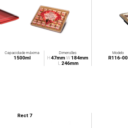
Capacidade máxima
Dimensões
Modelo
1500ml
H
47mm
W
184mm
R116-00
L
246mm
Rect 7