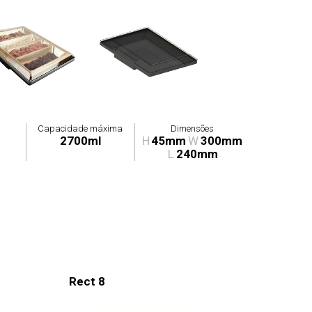
Capacidade máxima
Dimensões
2700ml
H
45mm
W
300mm
L
240mm
Rect 8