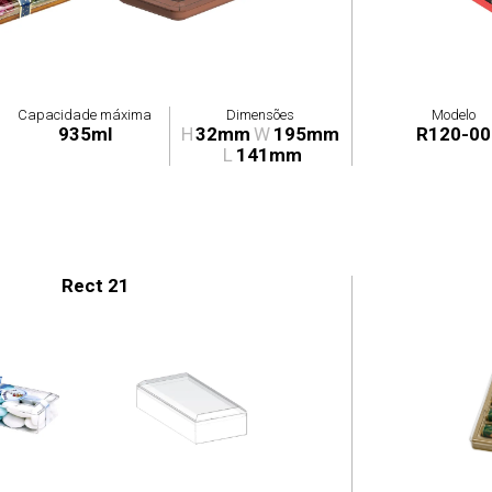
Capacidade máxima
Dimensões
Modelo
935ml
H
32mm
W
195mm
R120-00
L
141mm
Rect 21