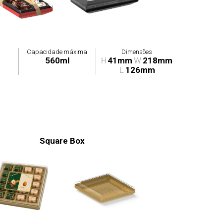
Capacidade máxima
Dimensões
560ml
H
41mm
W
218mm
L
126mm
Square Box