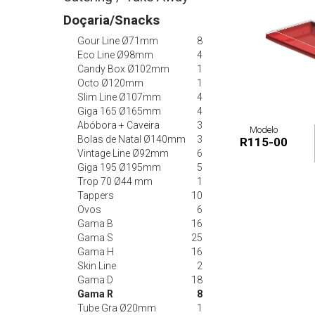
Doçaria/Snacks
Gour Line Ø71mm
8
Eco Line Ø98mm
4
Candy Box Ø102mm
1
Octo Ø120mm
1
Slim Line Ø107mm
4
Giga 165 Ø165mm
4
Abóbora + Caveira
3
Modelo
Bolas de Natal Ø140mm
3
R115-00
Vintage Line Ø92mm
6
Giga 195 Ø195mm
5
Trop 70 Ø44 mm
1
Tappers
10
Ovos
6
Gama B
16
Gama S
25
Gama H
16
Skin Line
2
Gama D
18
Gama R
8
Tube Gra Ø20mm
1