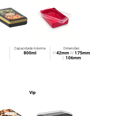
Capacidade máxima
Dimensões
800ml
H
42mm
W
175mm
L
106mm
Vip