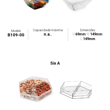
Capacidade máxima
Dimensões
Modelo
n.a..
H
69mm
W
149mm
B109-00
L
149mm
Six A