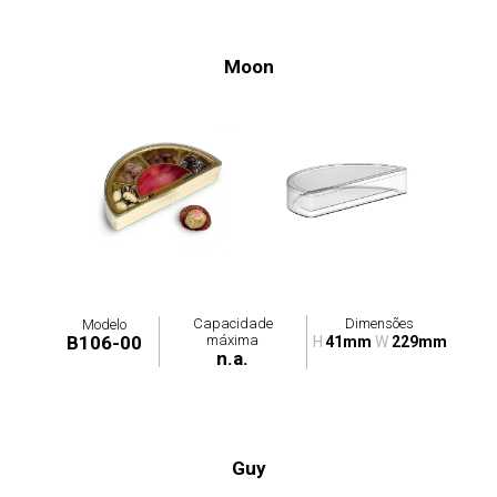
Moon
Capacidade
Dimensões
Modelo
máxima
B106-00
H
41mm
W
229mm
n.a.
Guy