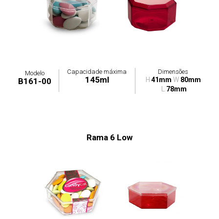
Capacidade máxima
Dimensões
Modelo
145ml
H
41mm
W
80mm
B161-00
L
78mm
Rama 6 Low