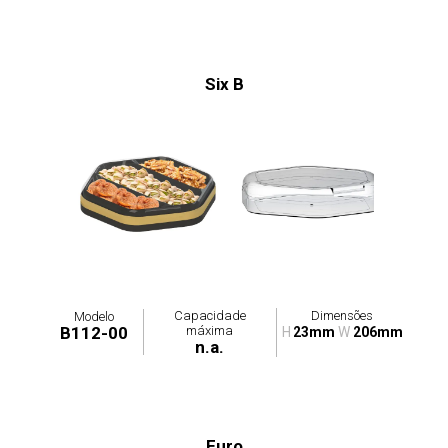
Six B
Capacidade
Dimensões
Modelo
máxima
B112-00
H
23mm
W
206mm
n.a.
Euro