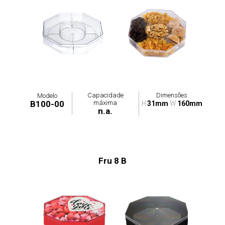
Capacidade
Dimensões
Modelo
máxima
B100-00
H
31mm
W
160mm
n.a.
Fru 8 B