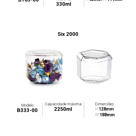
330ml
Six 2000
Capacidade máxima
Dimensões
Modelo
2250ml
H
128mm
B333-00
W
188mm