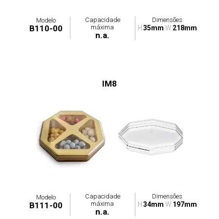
Capacidade
Dimensões
Modelo
máxima
B110-00
H
35mm
W
218mm
n.a.
IM8
Capacidade
Dimensões
Modelo
máxima
B111-00
H
34mm
W
197mm
n.a.