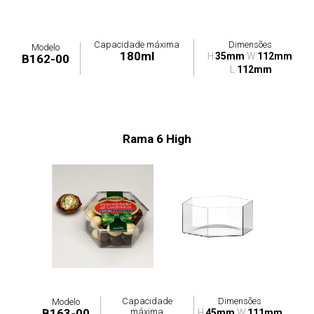
Capacidade máxima
Dimensões
Modelo
180ml
H
35mm
W
112mm
B162-00
L
112mm
Rama 6 High
Capacidade
Dimensões
Modelo
máxima
B163-00
H
45mm
W
111mm