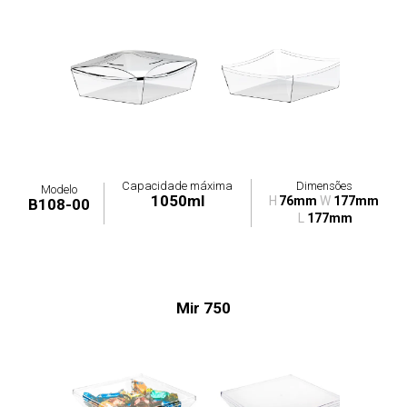
Capacidade máxima
Dimensões
Modelo
1050ml
H
76mm
W
177mm
B108-00
L
177mm
Mir 750