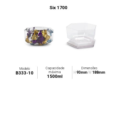
Six 1700
Capacidade
Dimensões
Modelo
máxima
B333-10
H
93mm
W
188mm
1500ml