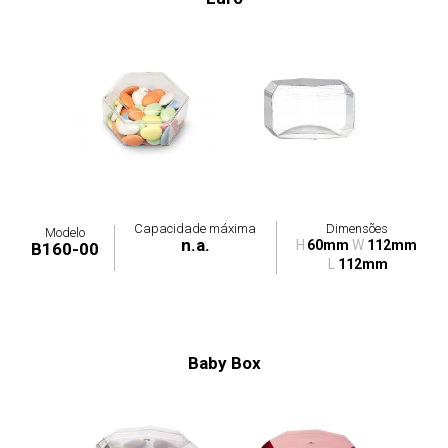
Capacidade máxima
Dimensões
Modelo
n.a.
H
60mm
W
112mm
B160-00
L
112mm
Baby Box