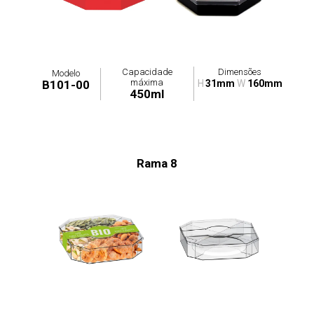
Capacidade
Dimensões
Modelo
máxima
B101-00
H
31mm
W
160mm
450ml
Rama 8