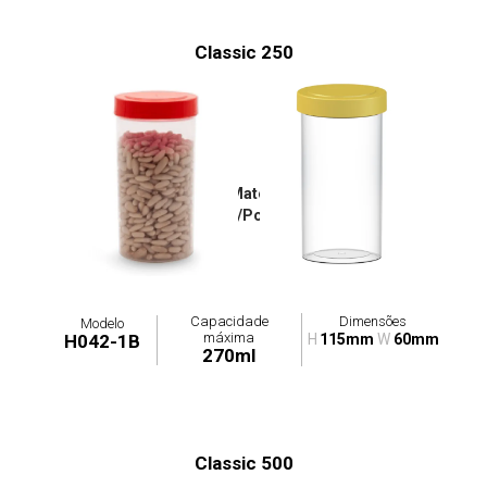
Classic 250
Tampa: H042-2T / Materiais Disponíveis:
Poliestireno/Polipropileno
Capacidade
Dimensões
Modelo
máxima
H042-1B
H
115mm
W
60mm
270ml
Classic 500