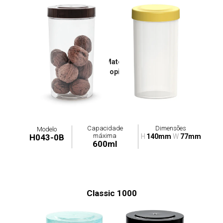
Tampa: H043-0T / Materiais Disponíveis:
Polipropileno
Capacidade
Dimensões
Modelo
máxima
H043-0B
H
140mm
W
77mm
600ml
Classic 1000