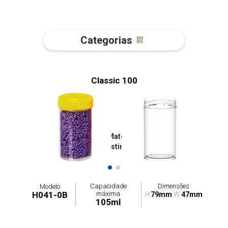
Categorias
Classic 100
Tampa: H041-0T / Materiais Disponíveis:
Poliestireno
Capacidade
Dimensões
Modelo
máxima
H041-0B
H
79mm
W
47mm
105ml