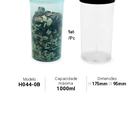
Tampa: H044-0T / Materiais Disponíveis:
Poliestireno/Polipropileno
Capacidade
Dimensões
Modelo
máxima
H044-0B
H
175mm
W
95mm
1000ml