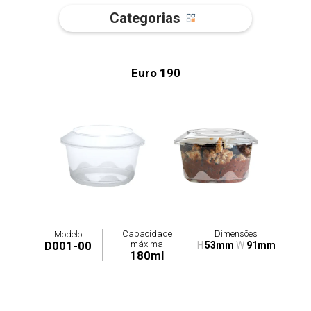
Categorias
Euro 190
Capacidade
Dimensões
Modelo
máxima
D001-00
H
53mm
W
91mm
180ml