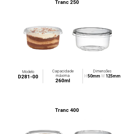
Tranc 250
Capacidade
Dimensões
Modelo
máxima
D281-00
H
50mm
W
125mm
260ml
Tranc 400