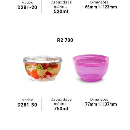
Capacidade
Dimensões
Modelo
máxima
D281-20
H
65mm
W
123mm
520ml
R2 700
Capacidade
Dimensões
Modelo
máxima
D281-30
H
77mm
W
137mm
750ml