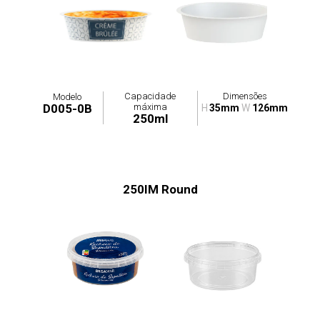
Capacidade
Dimensões
Modelo
máxima
D005-0B
H
35mm
W
126mm
250ml
250IM Round