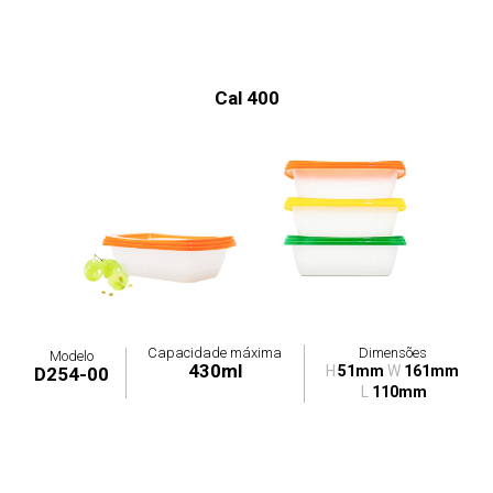
Cal 400
Capacidade máxima
Dimensões
Modelo
430ml
H
51mm
W
161mm
D254-00
L
110mm