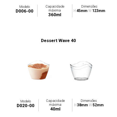
Capacidade
Dimensões
Modelo
máxima
D006-00
H
45mm
W
123mm
360ml
Dessert Wave 40
Capacidade
Dimensões
Modelo
máxima
D020-00
H
38mm
W
52mm
40ml