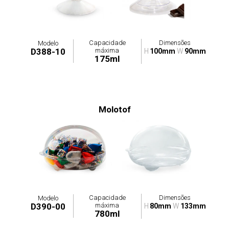
Capacidade
Dimensões
Modelo
máxima
D388-10
H
100mm
W
90mm
175ml
Molotof
Capacidade
Dimensões
Modelo
máxima
D390-00
H
80mm
W
133mm
780ml