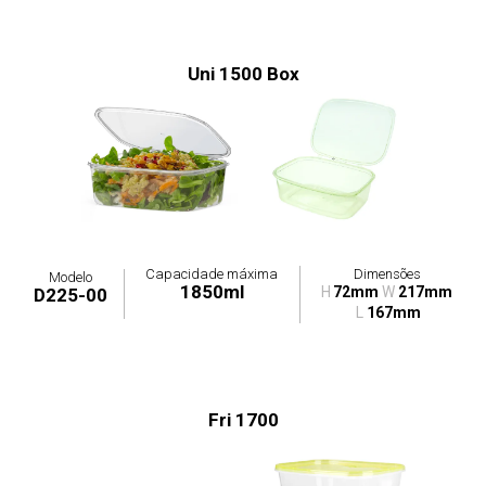
Uni 1500 Box
Capacidade máxima
Dimensões
Modelo
1850ml
H
72mm
W
217mm
D225-00
L
167mm
Fri 1700