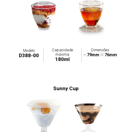
Capacidade
Dimensões
Modelo
máxima
D388-00
H
79mm
W
76mm
180ml
Sunny Cup