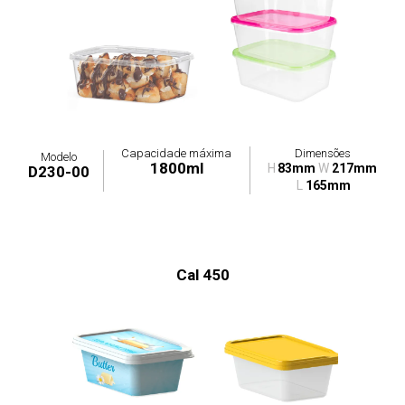
Capacidade máxima
Dimensões
Modelo
1800ml
H
83mm
W
217mm
D230-00
L
165mm
Cal 450