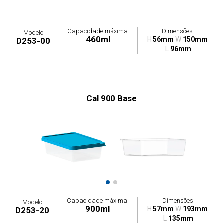
Capacidade máxima
Dimensões
Modelo
460ml
H
56mm
W
150mm
D253-00
L
96mm
Cal 900 Base
Capacidade máxima
Dimensões
Modelo
900ml
H
57mm
W
193mm
D253-20
L
135mm